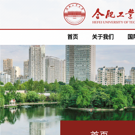
首页
关于我们
国