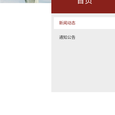
首页
新闻动态
通知公告