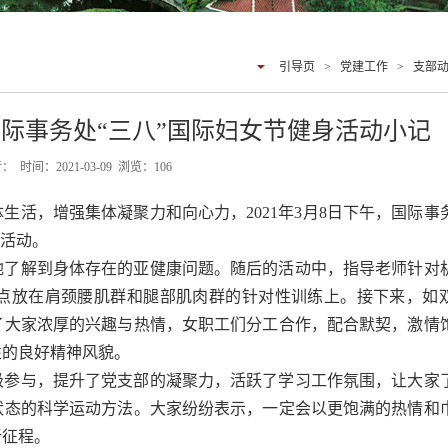
引导页
>
党建工作
>
支部
国际事务处“三八”国际妇女节健身活动小记
： 时间：2021-03-09 浏览：
106
生活，增强集体凝聚力和向心力，2021年3月8日下午，国际事
身活动。
地了解到身体存在的亚健康问题。随后的活动中，指导老师针对
点放在肩颈腰肌群和腿部肌肉群的针对性训练上。接下来，如
了大家浓厚的兴趣与热情，女职工们分工合作，配合默契，激情
性的良好精神风貌。
极参与，提升了党支部的凝聚力，活跃了学习工作氛围，让大家
状态的科学运动方法。大家纷纷表示，一定会以更饱满的热情和
新征程。